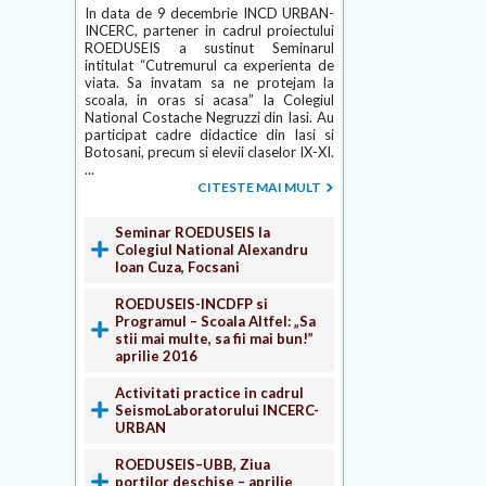
In data de 9 decembrie INCD URBAN-
INCERC, partener in cadrul proiectului
ROEDUSEIS a sustinut Seminarul
intitulat “Cutremurul ca experienta de
viata. Sa invatam sa ne protejam la
scoala, in oras si acasa” la Colegiul
National Costache Negruzzi din Iasi. Au
participat cadre didactice din Iasi si
Botosani, precum si elevii claselor IX-XI.
...
CITESTE MAI MULT
Seminar ROEDUSEIS la
Colegiul National Alexandru
Ioan Cuza, Focsani
ROEDUSEIS-INCDFP si
Programul – Scoala Altfel: „Sa
stii mai multe, sa fii mai bun!”
aprilie 2016
Activitati practice in cadrul
SeismoLaboratorului INCERC-
URBAN
ROEDUSEIS–UBB, Ziua
portilor deschise – aprilie