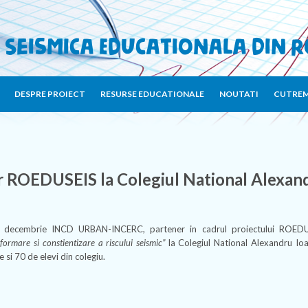
 Seismica Educationala din 
DESPRE PROIECT
RESURSE EDUCATIONALE
NOUTATI
CUTREM
 ROEDUSEIS la Colegiul National Alexand
 decembrie INCD URBAN-INCERC, partener in cadrul proiectului ROEDUSE
formare si constientizare a riscului seismic”
la Colegiul National Alexandru Ioa
 si 70 de elevi din colegiu.