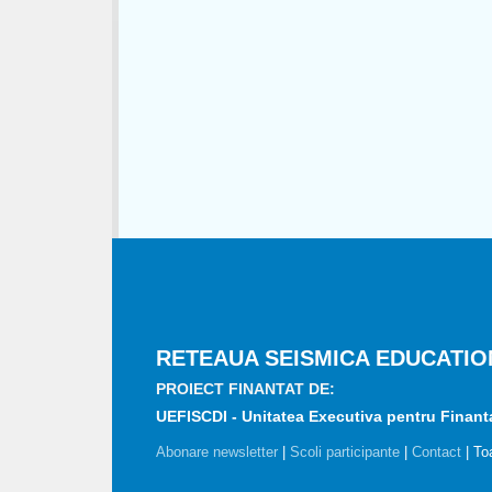
RETEAUA SEISMICA EDUCATIO
PROIECT FINANTAT DE:
UEFISCDI - Unitatea Executiva pentru Finantar
Abonare newsletter
|
Scoli participante
|
Contact
| To