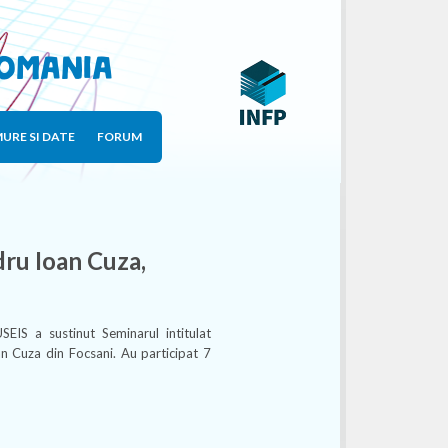
Romania
URE SI DATE
FORUM
ru Ioan Cuza,
IS a sustinut Seminarul intitulat
n Cuza din Focsani. Au participat 7