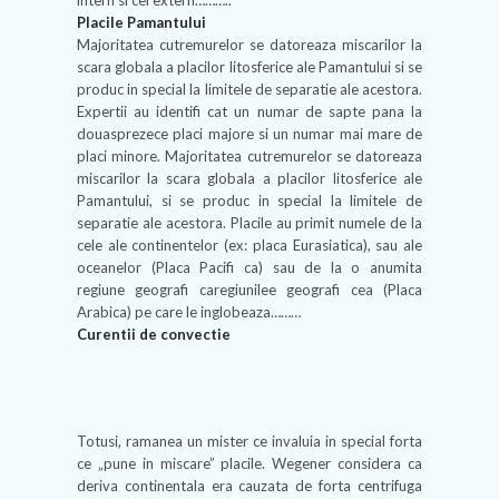
intern si cel extern………..
Placile Pamantului
Majoritatea cutremurelor se datoreaza miscarilor la
scara globala a placilor litosferice ale Pamantului si se
produc in special la limitele de separatie ale acestora.
Expertii au identifi cat un numar de sapte pana la
douasprezece placi majore si un numar mai mare de
placi minore. Majoritatea cutremurelor se datoreaza
miscarilor la scara globala a placilor litosferice ale
Pamantului, si se produc in special la limitele de
separatie ale acestora. Placile au primit numele de la
cele ale continentelor (ex: placa Eurasiatica), sau ale
oceanelor (Placa Pacifi ca) sau de la o anumita
regiune geografi caregiunilee geografi cea (Placa
Arabica) pe care le inglobeaza………
Curentii de convectie
Totusi, ramanea un mister ce invaluia in special forta
ce „pune in miscare” placile. Wegener considera ca
deriva continentala era cauzata de forta centrifuga