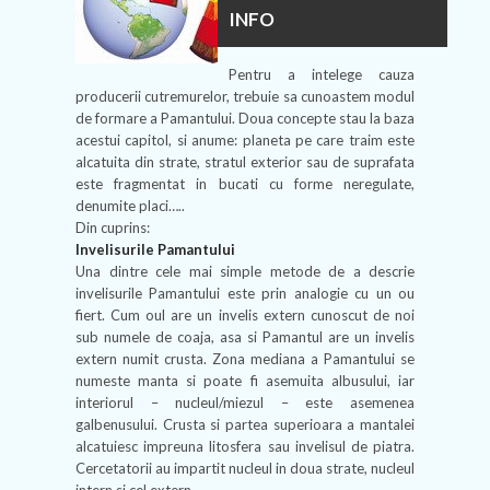
INFO
Pentru a intelege cauza
producerii cutremurelor, trebuie sa cunoastem modul
de formare a Pamantului. Doua concepte stau la baza
acestui capitol, si anume: planeta pe care traim este
alcatuita din strate, stratul exterior sau de suprafata
este fragmentat in bucati cu forme neregulate,
denumite placi…..
Din cuprins:
Invelisurile Pamantului
Una dintre cele mai simple metode de a descrie
invelisurile Pamantului este prin analogie cu un ou
fiert. Cum oul are un invelis extern cunoscut de noi
sub numele de coaja, asa si Pamantul are un invelis
extern numit crusta. Zona mediana a Pamantului se
numeste manta si poate fi asemuita albusului, iar
interiorul – nucleul/miezul – este asemenea
galbenusului. Crusta si partea superioara a mantalei
alcatuiesc impreuna litosfera sau invelisul de piatra.
Cercetatorii au impartit nucleul in doua strate, nucleul