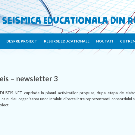
 Seismica Educationala din 
DESPRE PROIECT
RESURSE EDUCATIONALE
NOUTATI
CUTREM
is – newsletter 3
DUSEIS-NET cuprinde in planul activitatilor propuse, dupa etapa de elabo
 ca nucleu organizarea unor intalniri directe intre reprezentantii consortiului s
oiect.