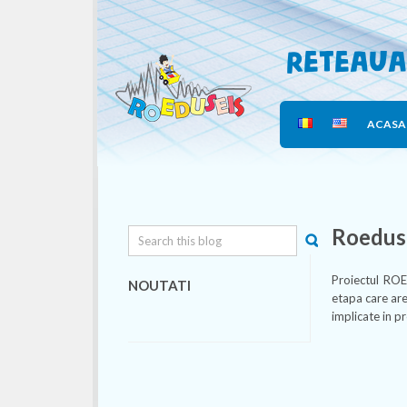
Reteaua
ACASA
Roeduse
Proiectul ROE
NOUTATI
etapa care are
implicate in pr