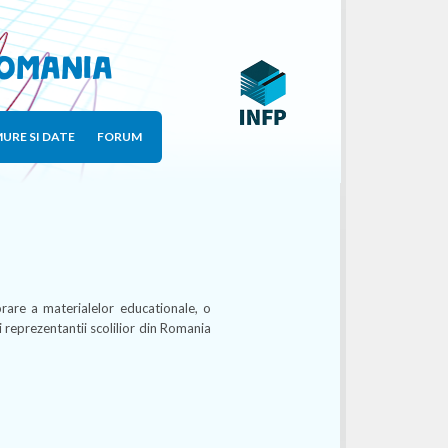
Romania
URE SI DATE
FORUM
rare a materialelor educationale, o
i reprezentantii scolilior din Romania