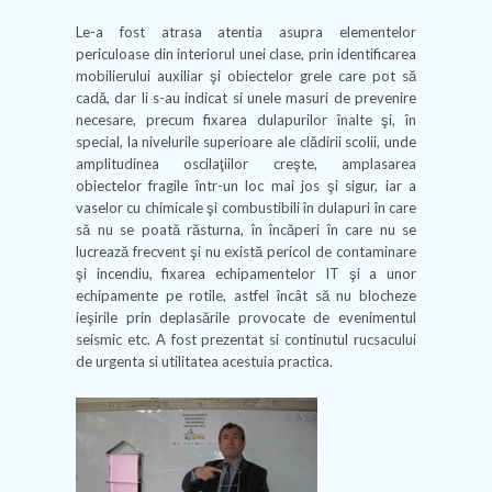
Le-a fost atrasa atentia asupra elementelor
periculoase din interiorul unei clase, prin identificarea
mobilierului auxiliar şi obiectelor grele care pot să
cadă, dar li s-au indicat si unele masuri de prevenire
necesare, precum fixarea dulapurilor înalte şi, în
special, la nivelurile superioare ale clădirii scolii, unde
amplitudinea oscilaţiilor creşte, amplasarea
obiectelor fragile într-un loc mai jos şi sigur, iar a
vaselor cu chimicale şi combustibili în dulapuri în care
să nu se poată răsturna, în încăperi în care nu se
lucrează frecvent şi nu există pericol de contaminare
şi incendiu, fixarea echipamentelor IT şi a unor
echipamente pe rotile, astfel încât să nu blocheze
ieşirile prin deplasările provocate de evenimentul
seismic etc. A fost prezentat si continutul rucsacului
de urgenta si utilitatea acestuia practica.