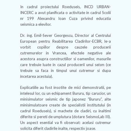
In cadrul proiectului Roeduseis, INCD URBAN-
INCERC a avut planificata o activitate in cadrul Scolii
nr 199 Alexandru Ioan Cuza privind educatia
seismica a elevilor.
Dr. ing. Emil-Sever Georgescu, Director al Centrului
European pentru Reabilitarea Cladirilor-ECBR, le-a
vorbit copiilor despre cauzele producerii
cutremurelor in Vrancea, efectele negative ale
acestora asupra constructiilor si oamenilor, masurile
care trebuie luate in cazul producerii unui seism (ce
trebuie sa faca in timpul unui cutremur si dupa
incetarea acestuia).
Explicatiile au fost insotite de mici demonstratii, pe
intelesul lor, cu un echipament Bururu, tip carucior, un
minisimulator seismic de tip japonez “Bururu”, alte
minisimulatoare create de specialistii institutului (in
cadrul Roeduseis), si machete de cladiri, cu inaltimi
diferite si pereti de umplutura (dotare SeismoLab III).
Un aspect esential va fi observat: acelasi cutremur
solicita diferit cladirile inalte, respectiv joase.