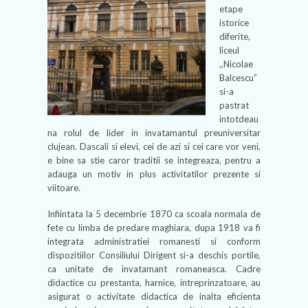
etape
istorice
diferite,
liceul
,,Nicolae
Balcescu”
si-a
pastrat
intotdeau
na rolul de lider in invatamantul preuniversitar
clujean. Dascali si elevi, cei de azi si cei care vor veni,
e bine sa stie caror traditii se integreaza, pentru a
adauga un motiv in plus activitatilor prezente si
viitoare.
Infiintata la 5 decembrie 1870 ca scoala normala de
fete cu limba de predare maghiara, dupa 1918 va fi
integrata administratiei romanesti si conform
dispozitiilor Consiliului Dirigent si-a deschis portile,
ca unitate de invatamant romaneasca. Cadre
didactice cu prestanta, harnice, intreprinzatoare, au
asigurat o activitate didactica de inalta eficienta