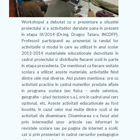
Workshopul a debutat cu o prezentare a situatiei
proiectului si a activitatilor derulate pana în prezent
în etapa III/2014 (Dr.ing. Dragos Tataru, INCDFP).
Profesorii participanti au prezentat la randul lor
activitatile si modul în care au utilizat în anul scolar
2013-2014 materialele educationale dezvoltate în
cadrul proiectului si distribuite fiecarei scoli în parte
în etapa precedenta. De mentionat ca fiecare unitate
scolara a utilizat aceste materiale, activitatile fiind
dintre cele mai diverse. Aici putem mentiona: ore cu
activitati practice în cadrul materiilor predate aflate
in programa scolara (ex: fizica – unde seismice,
geografie – placi tectonice s.a.), ore în cadrul unui cerc
optional, etc. Aceste activitati educationale au fost
însotite, în cazul celor mai multe dintre scoli si de
activitati de diseminare. Diseminarea s-a facut atat
prin intermediul unor articole sau informari în
revistele scolare sau pe pagina de internet a scolii,
cat si prin prezentari in cadrul cercurilor pedagogice