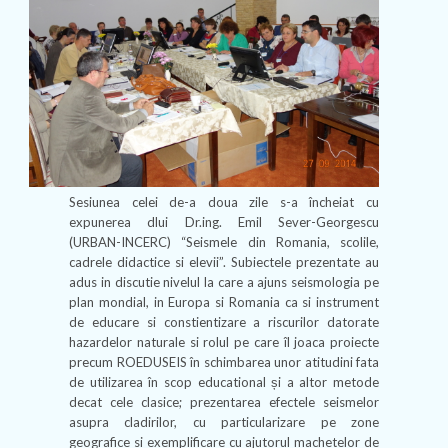
Sesiunea celei de-a doua zile s-a încheiat cu
expunerea dlui Dr.ing. Emil Sever-Georgescu
(URBAN-INCERC) “Seismele din Romania, scolile,
cadrele didactice si elevii”. Subiectele prezentate au
adus in discutie nivelul la care a ajuns seismologia pe
plan mondial, in Europa si Romania ca si instrument
de educare si constientizare a riscurilor datorate
hazardelor naturale si rolul pe care îl joaca proiecte
precum ROEDUSEIS în schimbarea unor atitudini fata
de utilizarea în scop educational și a altor metode
decat cele clasice; prezentarea efectele seismelor
asupra cladirilor, cu particularizare pe zone
geografice si exemplificare cu ajutorul machetelor de