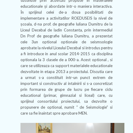
sustinute prin activitati propuse in materialele
educationale și abordate intr-o maniera interactiva.
În sprijinul celei de-a doua posibilitati de
implementare a activitatilor ROEDUSEIS la nivel de
școala, d-na prof. de geografie Iuliana Dumitru de la
Liceul Decebal de ladin Constanta, prin intermediul
Dn Prof de geografie Iuliana Dumitru, a prezentat
cele 3un optional optionale de seismsologie
aprobate la nivelul Liceului Decebal si introdus pentru
a fi introduce in anul scolar 2014-2015 ca disciplina
optionala la 3 clasele de a IXXI-a. Acest optional , si
care se utilizeaza ca support materialele educationale
dezvoltate in etapa 2013 a proiectului. Discutia care
a urmat s-a constituit intr-un punct extrem de
important si constructiv al intalnirii si s-a concretizat
prin formarea de grupe de lucru pe fiecare ciclu
educational (primar, gimnazial si liceal) care, cu
sprijinul consortiului proiectului, sa dezvolte o
propunere de optional, numit “ de Seismologie” si
care sa fie înaintat spre aprobare MEN.