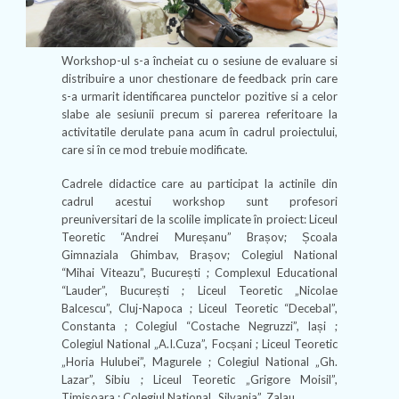
Workshop-ul s-a încheiat cu o sesiune de evaluare si
distribuire a unor chestionare de feedback prin care
s-a urmarit identificarea punctelor pozitive si a celor
slabe ale sesiunii precum si parerea referitoare la
activitatile derulate pana acum în cadrul proiectului,
care si în ce mod trebuie modificate.
Cadrele didactice care au participat la actinile din
cadrul acestui workshop sunt profesori
preuniversitari de la scolile implicate în proiect: Liceul
Teoretic “Andrei Mureșanu” Brașov; Școala
Gimnaziala Ghimbav, Brașov; Colegiul National
“Mihai Viteazu”, București ; Complexul Educational
“Lauder”, București ; Liceul Teoretic „Nicolae
Balcescu”, Cluj-Napoca ; Liceul Teoretic “Decebal”,
Constanta ; Colegiul “Costache Negruzzi”, Iași ;
Colegiul National „A.I.Cuza”, Focșani ; Liceul Teoretic
„Horia Hulubei”, Magurele ; Colegiul National „Gh.
Lazar”, Sibiu ; Liceul Teoretic „Grigore Moisil”,
Timișoara ; Colegiul National „Silvania”, Zalau