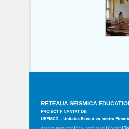
RETEAUA SEISMICA EDUCATIO
PROIECT FINANTAT DE:
UEFISCDI - Unitatea Executiva pentru Finantar
Abonare newsletter
|
Scoli participante
|
Contact
| To