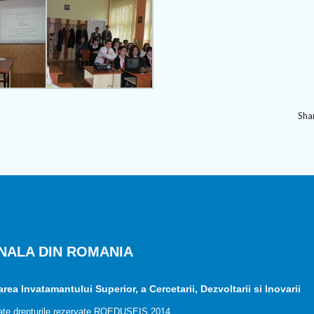
Shar
NALA DIN ROMANIA
ea Invatamantului Superior, a Cercetarii, Dezvoltarii si Inovarii
ate drepturile rezervate ROEDUSEIS 2014