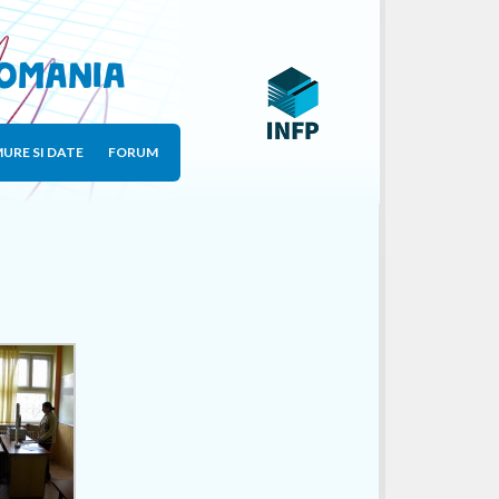
Romania
URE SI DATE
FORUM