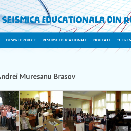
 Seismica Educationala din 
DESPRE PROIECT
RESURSE EDUCATIONALE
NOUTATI
CUTREM
Andrei Muresanu Brasov