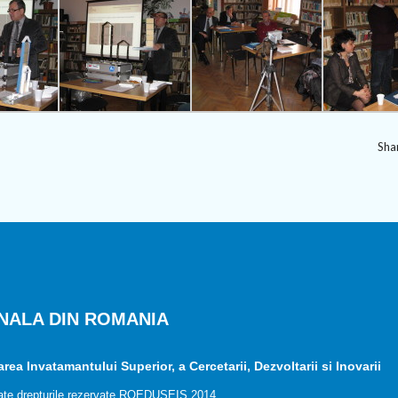
Shar
NALA DIN ROMANIA
ea Invatamantului Superior, a Cercetarii, Dezvoltarii si Inovarii
ate drepturile rezervate ROEDUSEIS 2014