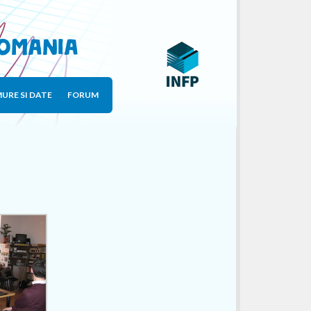
Romania
URE SI DATE
FORUM