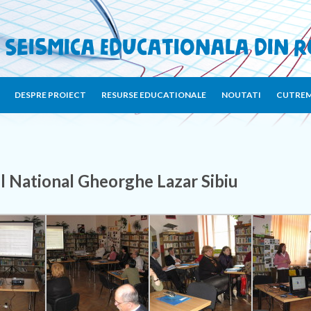
 Seismica Educationala din 
DESPRE PROIECT
RESURSE EDUCATIONALE
NOUTATI
CUTREM
l National Gheorghe Lazar Sibiu