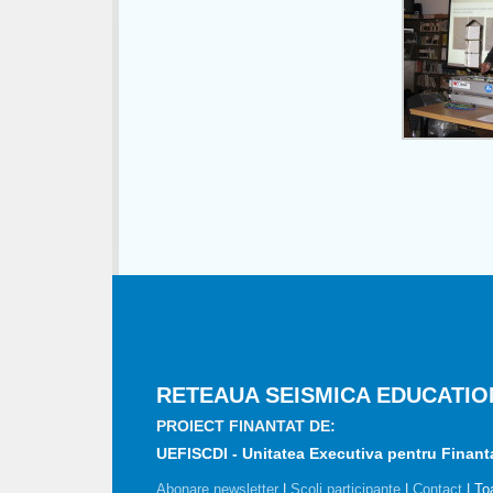
RETEAUA SEISMICA EDUCATIO
PROIECT FINANTAT DE:
UEFISCDI - Unitatea Executiva pentru Finantar
Abonare newsletter
|
Scoli participante
|
Contact
| To